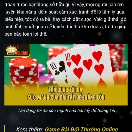
đoán được bạn đang sở hữu gì. Vì vậy, mọi người cần rèn
luyện khả năng kiểm soát cảm xúc, tránh để lộ tâm lý qua
biểu hiện, tốc độ ra bài hay cách đặt cược. Việc giữ thái độ
bình tĩnh, nhất quán sẽ khiến đối thủ khó đọc vị, từ đó giúp
bạn bảo toàn lợi thế.
Tận dụng tối đa sức mạnh của bài tẩy để thắng lớn
Xem thêm:
Game Bài Đổi Thưởng Online