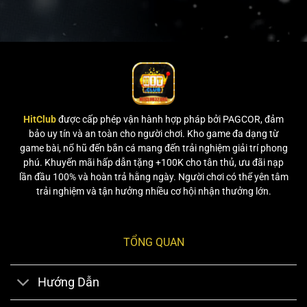
Miền
Dách
Nam
Cùng
Hitclub
Hitclub
–
Hướng
Dẫn
Mẹo
Thắng
Lớn
HitClub
được cấp phép vận hành hợp pháp bởi PAGCOR, đảm
bảo uy tín và an toàn cho người chơi. Kho game đa dạng từ
game bài, nổ hũ đến bắn cá mang đến trải nghiệm giải trí phong
phú. Khuyến mãi hấp dẫn tặng +100K cho tân thủ, ưu đãi nạp
lần đầu 100% và hoàn trả hằng ngày. Người chơi có thể yên tâm
trải nghiệm và tận hưởng nhiều cơ hội nhận thưởng lớn.
TỔNG QUAN
Hướng Dẫn