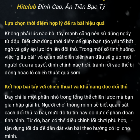
Hitclub
Đỉnh Cao, Ăn Tiền Bạc Tỷ
Lựa chọn thời điểm hợp lý để ra bài hiệu quả
Không phải lúc nào bài tẩy mạnh cũng nên sử dụng ngay
từ đầu. Biết chờ đúng thời điểm sẽ giúp bạn tạo yếu tố bất
ngờ và gây áp lực lớn lên đối thủ. Trong một số tình huống,
việc “giấu bài” và quan sát diễn biến ván đấu sẽ giúp mọi
người đưa ra quyết định chính xác hơn, tránh rơi vào thế bị
động hoặc lộ chiến thuật quá sớm.
Kết hợp bài tẩy với chiến thuật và khả năng đọc đối thủ
Đây chỉ là một phần nhỏ trong tổng thể chiến lược mà bạn
gia nhập giải trí. Người chơi thông minh sẽ biết quan sát
cách đối thủ ra bài, mức độ tự tin hay do dự để phán đoán
tình hình. Từ đó, bạn có thể điều chỉnh lối chơi phù hợp,
tận dụng tối đa để dẫn dắt ván bài theo hướng có lợi cho
mình.