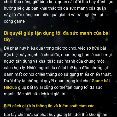
chơi. Khả năng giữ bình tĩnh, quan sát đối thủ hay đánh lạc
hướng sẽ giúp bạn khai thác tối đa sức mạnh của quân
này, từ đó nâng cao hiệu quả giải trí và trải nghiệm tại
cổng game.
Bí quyết giúp tận dụng tối đa sức mạnh của bài
tẩy
Để phát huy hiệu quả trong các trò chơi, việc sở hữu bài
đặc biệt này mạnh là chưa đủ, quan trọng hơn là cách mọi
người tận dụng và khai thác sức mạnh của chúng một
cách hợp lý. Nhiều người dù có lợi thế ban đầu nhưng lại
đánh mất cơ hội chiến thắng do sử dụng thiếu chiến thuật.
Dưới đây là những bí quyết quan trọng khi chơi
Game bài
Hitclub
giúp bất kỳ ai cũng có thể tận dụng tối đa sức
mạnh, đặc biệt hữu ích khi giải trí.
Biết cách giữ kín thông tin và kiểm soát cảm xúc.
Bài tẩy chỉ thực sự phát huy giá trị khi đối thủ không thể