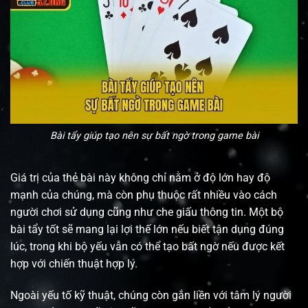
Bài tẩy giúp tạo nên sự bất ngờ trong game bài
Giá trị của thẻ bài này không chỉ nằm ở độ lớn hay độ
mạnh của chúng, mà còn phụ thuộc rất nhiều vào cách
người chơi sử dụng cũng như che giấu thông tin. Một bộ
bài tẩy tốt sẽ mang lại lợi thế lớn nếu biết tận dụng đúng
lúc, trong khi bộ yếu vẫn có thể tạo bất ngờ nếu được kết
hợp với chiến thuật hợp lý.
Ngoài yếu tố kỹ thuật, chúng còn gắn liền với tâm lý người